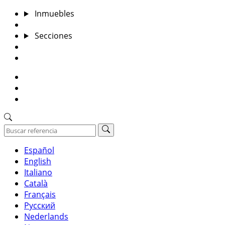
Inmuebles
Valora tu inmueble
Secciones
Blog
Contacto
922384434
mina@inmoelatico.com
Nuestras oficinas
Español
English
Italiano
Català
Français
Русский
Nederlands