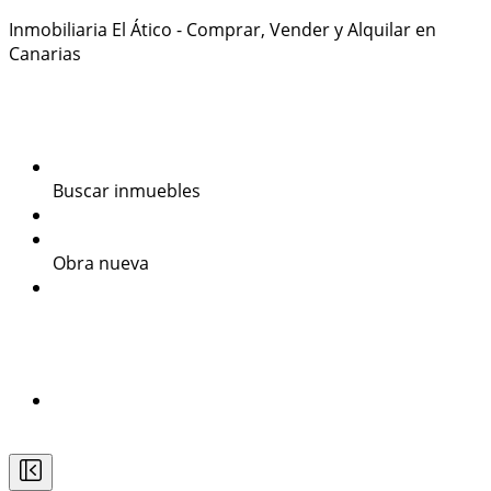
Inmobiliaria El Ático - Comprar, Vender y Alquilar en
Canarias
922384434
Inmuebles
Últimos inmuebles
Buscar inmuebles
Venta
Alquiler
Obra nueva
Promociones
Valora tu inmueble
Secciones
Estudios Técnicos
Blog
Contacto