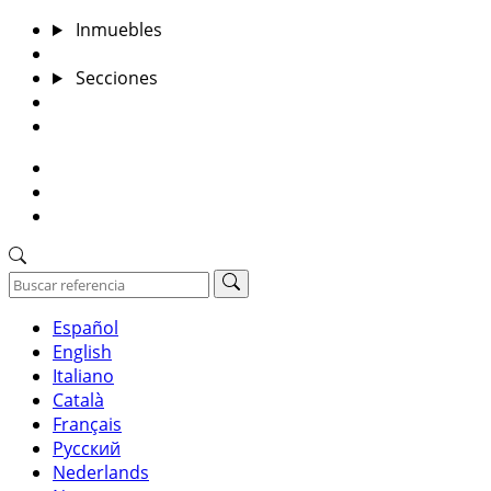
Inmuebles
Valora tu inmueble
Secciones
Blog
Contacto
922384434
mina@inmoelatico.com
Nuestras oficinas
Español
English
Italiano
Català
Français
Русский
Nederlands