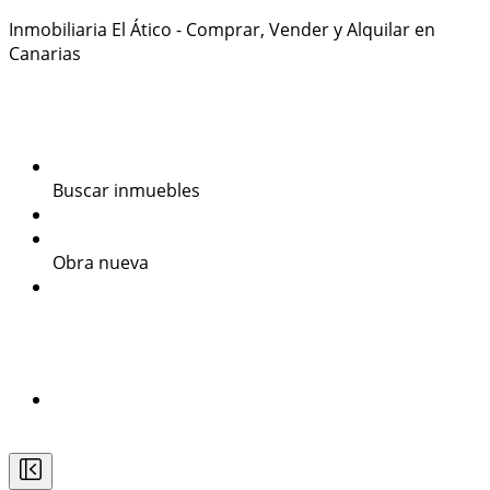
Inmobiliaria El Ático - Comprar, Vender y Alquilar en
Canarias
922384434
Inmuebles
Últimos inmuebles
Buscar inmuebles
Venta
Alquiler
Obra nueva
Promociones
Valora tu inmueble
Secciones
Estudios Técnicos
Blog
Contacto