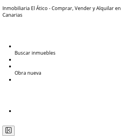
Inmobiliaria El Ático - Comprar, Vender y Alquilar en
Canarias
922384434
Inmuebles
Últimos inmuebles
Buscar inmuebles
Venta
Alquiler
Obra nueva
Promociones
Valora tu inmueble
Secciones
Estudios Técnicos
Blog
Contacto