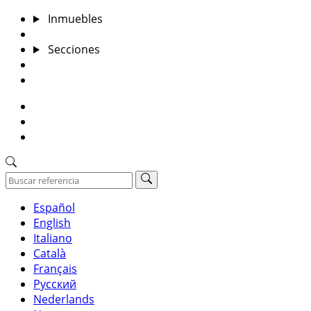
Inmuebles
Valora tu inmueble
Secciones
Blog
Contacto
922384434
mina@inmoelatico.com
Nuestras oficinas
Español
English
Italiano
Català
Français
Русский
Nederlands